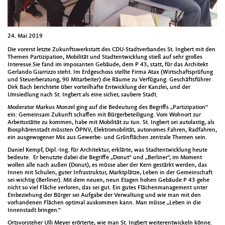
24. Mai 2019
Die vorerst letzte Zukunftswerkstatt des CDU-Stadtverbandes St. Ingbert mit den
Themen Partizipation, Mobilität und Stadtentwicklung stieß auf sehr großes
Interesse.
Sie fand im imposanten Gebäude, dem P 43, statt, für das Architekt
Gerlando Giarrizzo steht. Im Erdgeschoss stellte Firma Atax (Wirtschaftsprüfung
und Steuerberatung, 90 Mitarbeiter) die Räume zu Verfügung. Geschäftsführer
Dirk Bach berichtete über vorteilhafte Entwicklung der Kanzlei, und der
Umsiedlung nach St. Ingbert als eine sicher, saubere Stadt.
Moderator Markus Monzel ging auf die Bedeutung des Begriffs „Partizipation“
ein: Gemeinsam Zukunft schaffen mit Bürgerbeteiligung. Vom Wohnort zur
Arbeitsstätte zu kommen, habe mit Mobilität zu tun. St. Ingbert sei autolastig, als
Biosphärenstadt müssten ÖPNV, Elektromobilität, autonomes Fahren, Radfahren,
ein ausgewogener Mix aus Gewerbe- und Grünflächen zentrale Themen sein.
Daniel Kempf, Dipl.-Ing. für Architektur, erklärte, was Stadtentwicklung heute
bedeute. Er benutzte dabei die Begriffe „Donut“ und „Berliner“, im Moment
wollen alle nach außen (Donut), es müsse aber der Kern gestärkt werden, das
Innen mit Schulen, guter Infrastruktur, Marktplätze, Leben in der Gemeinschaft
sei wichtig (Berliner). Mit dem neuen, neun Etagen hohen Gebäude P 43 gehe
nicht so viel Fläche verloren, das sei gut. Ein gutes Flächenmanagement unter
Einbeziehung der Bürger sei Aufgabe der Verwaltung und wie man mit den
vorhandenen Flächen optimal auskommen kann. Man müsse „Leben in die
Innenstadt bringen.“
Ortsvorsteher Ulli Meyer erörterte, wie man St. Ingbert weiterentwickeln könne.