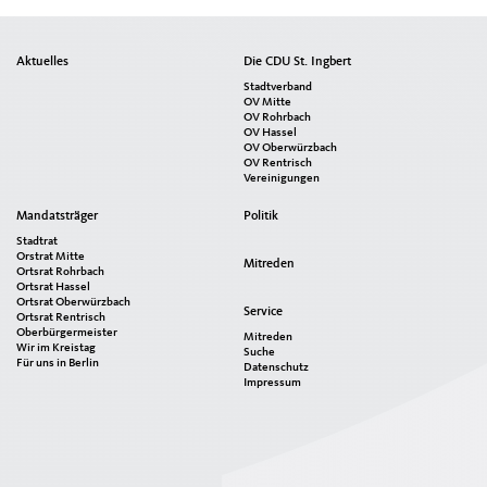
Seitenübersicht
Aktuelles
Die CDU St. Ingbert
im
Stadtverband
Seiten-
OV Mitte
OV Rohrbach
Footer
OV Hassel
OV Oberwürzbach
OV Rentrisch
Vereinigungen
Mandatsträger
Politik
Stadtrat
Orstrat Mitte
Mitreden
Ortsrat Rohrbach
Ortsrat Hassel
Ortsrat Oberwürzbach
Service
Ortsrat Rentrisch
Oberbürgermeister
Mitreden
Wir im Kreistag
Suche
Für uns in Berlin
Datenschutz
Impressum