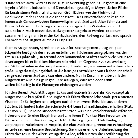
“Ohne starke Mitte wird es keine gute Entwicklung geben, St. Ingbert ist eine
begehrte Wohn-, Industrie- und Dienstleistungsstadt“, so Meyer. „Keine Fläche
für kurzfristigen Profit, Erhaltung von Grünflächen wie die Pfuhl- und
Fideliswiese, mehr Leben in die Innenstadt“. Der Ortsvorsteher denkt an ein
Innenstadt-Carree zwischen Baumwollspinnerei, Stadtbad, Alter Schmelz und
Thume’s Eck, unter Einbezug von generationsgerechter Wohnformen und
Naturschutz. Auch müsse das Radwegenetz ausgebaut werden. In diesem
Zusammenhang nannte er die Rohrbachachse, den Radweg zur Uni, und sprach
Chancen für St. Ingbert durch das Cispa an.
Thomas Magenreuter, Sprecher der CDU für Baumangement, trug ein paar
Eckpunkte bezüglich des neu zu erstellenden Flächennutzungsplanes vor, der
alte sei 40 Jahre alt. „Dieser wird dem kommenden Stadtrat noch viele Sitzungen
abverlangen bis er final beschlossen sein wird. Im Gegensatz zur Ausweisung
von Wohngebieten in der Peripherie vor Jahrzehnten, was seinerzeit nahezu ohne
große Bürgerbeteiligung ablief, ist die heutige Entwicklung von Flächen innerhalb
der gewachsenen Stadtstruktur eine andere. Nur in Zusammenarbeit mit der
Bürgerschaft wird dies gelingen. Ihre Anliegen, Wünsche oder Kritik
wollen frühzeitig in die Planungen einbezogen werden“.
Für den Bereich Mobilität trugen Lukas und Gabriele Strobel ihr Radkonzept als
Bürger vor. Sie kämpfen für St. Ingbert als fahrradfreundliche Stadt, präsentierten
Visionen für St. Ingbert und zeigten nachahmenswerte Beispiele aus anderen
Städten. St. Ingbert habe die Schulnote 4,4 beim Fahrradklimatest erhalten (Platz
292 von 311), sei eine autodominante Stadt, was eine Verkehrswende erfordere,
insbesondere für eine Biosphärenstadt. In ihrem 5-Punkte-Plan forderten sie
Piktogramme, rote Markierung, auch für E-Bikes geeignete Abstellanlagen,
vorgezogene Haltelinien an Ampeln, die Blau-Markierung, wenn ein Fahrradweg
zu Ende sei, eine bessere Beschilderung. Sie kritisierten die Unterbrechung des
Fahrradweges in der Albert-Weisgerber-Allee, reklamierten die Fortführung des