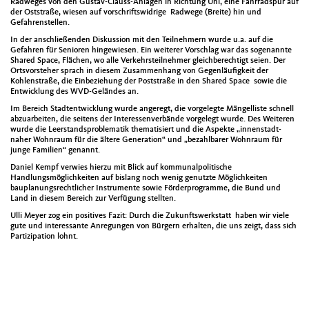
Radweges von den Gustav-Clauss-Anlagen in Richtung Uni, eine Fahrradspur auf
der Oststraße, wiesen auf vorschriftswidrige Radwege (Breite) hin und
Gefahrenstellen.
In der anschließenden Diskussion mit den Teilnehmern wurde u.a. auf die
Gefahren für Senioren hingewiesen. Ein weiterer Vorschlag war das sogenannte
Shared Space, Flächen, wo alle Verkehrsteilnehmer gleichberechtigt seien. Der
Ortsvorsteher sprach in diesem Zusammenhang von Gegenläufigkeit der
Kohlenstraße, die Einbeziehung der Poststraße in den Shared Space sowie die
Entwicklung des WVD-Geländes an.
Im Bereich Stadtentwicklung wurde angeregt, die vorgelegte Mängelliste schnell
abzuarbeiten, die seitens der Interessenverbände vorgelegt wurde. Des Weiteren
wurde die Leerstandsproblematik thematisiert und die Aspekte „innenstadt-
naher Wohnraum für die ältere Generation“ und „bezahlbarer Wohnraum für
junge Familien“ genannt.
Daniel Kempf verwies hierzu mit Blick auf kommunalpolitische
Handlungsmöglichkeiten auf bislang noch wenig genutzte Möglichkeiten
bauplanungsrechtlicher Instrumente sowie Förderprogramme, die Bund und
Land in diesem Bereich zur Verfügung stellten.
Ulli Meyer zog ein positives Fazit: Durch die Zukunftswerkstatt haben wir viele
gute und interessante Anregungen von Bürgern erhalten, die uns zeigt, dass sich
Partizipation lohnt.