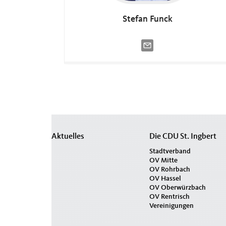
Stefan
Funck
Seitenübersicht
Aktuelles
Die CDU St. Ingbert
im
Stadtverband
OV Mitte
Seiten-
OV Rohrbach
Footer
OV Hassel
OV Oberwürzbach
OV Rentrisch
Vereinigungen