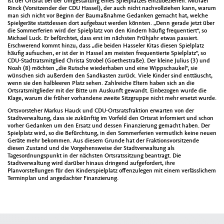
ist der Ortsrat bei der Umgestaltung eines Spielplatzes einzubeziehen. Michael
Rinck (Vorsitzender der CDU Hassel), der auch nicht nachvollziehen kann, warum
man sich nicht vor Beginn der Baumaßnahme Gedanken gemacht hat, welche
Spielgeräte stattdessen dort aufgebaut werden könnten. „Denn gerade jetzt über
die Sommerferien wird der Spielplatz von den Kindern häufig frequentiert“, so
Michael Luck. Er befürchtet, dass erst im nächsten Frühjahr etwas passiert.
Erschwerend kommt hinzu, dass „die beiden Hasseler Kitas diesen Spielplatz
häufig aufsuchen, er ist der in Hassel am meisten frequentierte Spielplatz“, so
CDU-Stadtratsmitglied Christa Strobel (Goethestraße). Der kleine Julius (3) und
Noah (8) möchten „die Rutsche wiederhaben und eine Wippschaukel“, sie
wünschen sich außerdem den Sandkasten zurück. Viele Kinder sind enttäuscht,
wenn sie den halbleeren Platz sehen. Zahlreiche Eltern haben sich an die
Ortsratsmitglieder mit der Bitte um Auskunft gewandt. Einbezogen wurde die
Klage, warum die früher vorhandene zweite Sitzgruppe nicht mehr ersetzt wurde.
Ortsvorsteher Markus Hauck und CDU-Ortsratsfraktion erwarten von der
Stadtverwaltung, dass sie zukünftig im Vorfeld den Ortsrat informiert und schon
vorher Gedanken um den Ersatz und dessen Finanzierung gemacht haben. Der
Spielplatz wird, so die Befürchtung, in den Sommerferien vermutlich keine neuen
Geräte mehr bekommen. Aus diesem Grunde hat der Fraktionsvorsitzende
diesen Zustand und die Vorgehensweise der Stadtverwaltung als
Tagesordnungspunkt in der nächsten Ortsratssitzung beantragt. Die
Stadtverwaltung wird darüber hinaus dringend aufgefordert, ihre
Planvorstellungen für den Kinderspielplatz offenzulegen mit einem verlässlichem
Terminplan und angedachter Finanzierung.