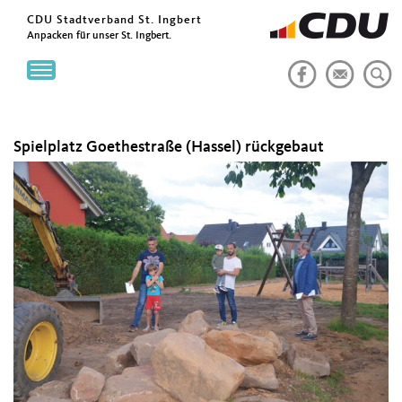
CDU Stadtverband St. Ingbert
Anpacken für unser St. Ingbert.
Toggle
navigation
Spielplatz Goethestraße (Hassel) rückgebaut