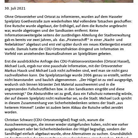
30. Juli 2021
Ohne Ortsvorsteher und Ortsrat zu informieren, wurden auf dem Hasseler
Spielplatz Goethestraße zum wiederholten Mal vollendete Tatsachen geschaffen:
Eine Rutsche wurde abgebaut, der Erdhügel, auf dem die Rutsche angebracht
war, wurde abgetragen und der Sandkasten entfernt. Keine
Informationsweitergabe seitens der zuständigen Abteilung der Stadtverwaltung
gab es bereits vor zwei Jahren, als das „Piratenschiff“ in einer „Nacht- und
Nebelaktion“ abgebaut und erst viel später durch ein neues Klettergerüst ersetzt
wurde. Damals hatte die CDU-Ortsratsfraktion dringend um Information im
Vorfeld von anstehenden Baumaßnahmen an Spielplätzen gebeten.
Erst die ausdrückliche Anfrage des CDU-Fraktionsvorsitzenden (Ortsrat Hassel),
Michael Luck, ergab nur eine pauschale Information, mit der Ortsvorsteher
Markus Hauck und Michael Luck nicht zufrieden sind, weil man sie nicht ganz
nachvollziehen kann. Die Spielplatzanlage wurde 2006 genau so erstellt, seither
nicht beanstandet und baulich abgenommen. „Der Hügel ist zu steil ausgeprägt,
wodurch sich binnen kürzester Zeit Material ausschwemmt und in die
angrenzenden Fallschutzflächen bzw. in den Sandkasten eingräbt und diese
verunreinigt.“ Die Absturzhöhe sei zu groß, dass ein Fallschutz notwendig würde,
der auf diesem Spielplatz nicht realisierbar sei, so die Stadt. Michael Luck spricht
in diesem Zusammenhang von Sicherheitsbedenken seitens der Stadt „aus
heiterem Himmel“. Leider ist zudem beim Abbau die Rutsche selbst zerstört
worden.
Christian Schwarz (CDU-Ortsratsmitglied) fragt sich, warum die
Ausschwemmungen, die immer wieder stattgefunden haben, nicht wie vorher
ausgebessert oder bei Sicherheitsbedenken der Hügel begradigt, sondern der
Sandhügel einfach abgebaut wurde, ohne Alternativen zu suchen. Grundsätzlich