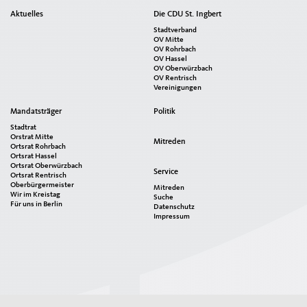
Seitenübersicht
Aktuelles
Die CDU St. Ingbert
im
Stadtverband
Seiten-
OV Mitte
OV Rohrbach
Footer
OV Hassel
OV Oberwürzbach
OV Rentrisch
Vereinigungen
Mandatsträger
Politik
Stadtrat
Orstrat Mitte
Mitreden
Ortsrat Rohrbach
Ortsrat Hassel
Ortsrat Oberwürzbach
Service
Ortsrat Rentrisch
Oberbürgermeister
Mitreden
Wir im Kreistag
Suche
Für uns in Berlin
Datenschutz
Impressum