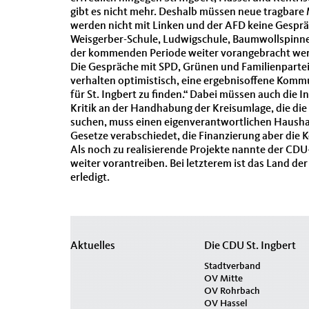
gibt es nicht mehr. Deshalb müssen neue tragbare 
werden nicht mit Linken und der AFD keine Gesprä
Weisgerber-Schule, Ludwigschule, Baumwollspinner
der kommenden Periode weiter vorangebracht werden
Die Gespräche mit SPD, Grünen und Familienpartei s
verhalten optimistisch, eine ergebnisoffene Kommu
für St. Ingbert zu finden.“ Dabei müssen auch die I
Kritik an der Handhabung der Kreisumlage, die die
suchen, muss einen eigenverantwortlichen Haushalt
Gesetze verabschiedet, die Finanzierung aber die
Als noch zu realisierende Projekte nannte der CD
weiter vorantreiben. Bei letzterem ist das Land der
erledigt.
Seitenübersicht
Aktuelles
Die CDU St. Ingbert
im
Stadtverband
OV Mitte
Seiten-
OV Rohrbach
Footer
OV Hassel