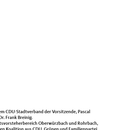
dem CDU-Stadtverband der Vorsitzende, Pascal
r. Frank Breinig.
Ortsvorsteherbereich Oberwürzbach und Rohrbach,
igen Koalition aus CDU, Grünen und Familienpartei