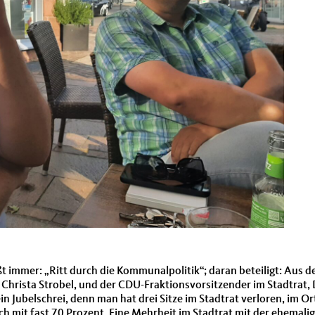
t immer: „Ritt durch die Kommunalpolitik“; daran beteiligt: Aus 
 Christa Strobel, und der CDU-Fraktionsvorsitzender im Stadtrat, D
 Jubelschrei, denn man hat drei Sitze im Stadtrat verloren, im 
sch mit fast 70 Prozent. Eine Mehrheit im Stadtrat mit der ehemal