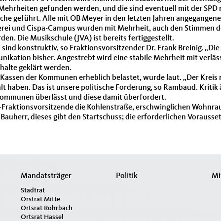
Mehrheiten gefunden werden, und die sind eventuell mit der SPD 
che geführt. Alle mit OB Meyer in den letzten Jahren angegangen
ei und Cispa-Campus wurden mit Mehrheit, auch den Stimmen der 
. Die Musikschule (JVA) ist bereits fertiggestellt.
ind konstruktiv, so Fraktionsvorsitzender Dr. Frank Breinig. „Die 
nikation bisher. Angestrebt wird eine stabile Mehrheit mit verläs
nhalte geklärt werden.
 Kassen der Kommunen erheblich belastet, wurde laut. „Der Kreis 
 haben. Das ist unsere politische Forderung, so Rambaud. Kritik 
 Kommunen überlässt und diese damit überfordert.
U-Fraktionsvorsitzende die Kohlenstraße, erschwinglichen Wohnr
 Bauherr, dieses gibt den Startschuss; die erforderlichen Vorausset
Mandatsträger
Politik
Mi
Stadtrat
Orstrat Mitte
Ortsrat Rohrbach
Ortsrat Hassel