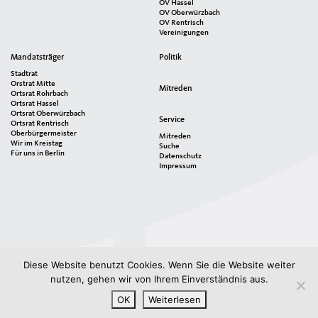
OV Hassel
OV Oberwürzbach
OV Rentrisch
Vereinigungen
Mandatsträger
Politik
Stadtrat
Orstrat Mitte
Mitreden
Ortsrat Rohrbach
Ortsrat Hassel
Ortsrat Oberwürzbach
Service
Ortsrat Rentrisch
Oberbürgermeister
Mitreden
Wir im Kreistag
Suche
Für uns in Berlin
Datenschutz
Impressum
Diese Website benutzt Cookies. Wenn Sie die Website weiter
nutzen, gehen wir von Ihrem Einverständnis aus.
OK
Weiterlesen
©2026 CDU Stadtverband St. Ingbert