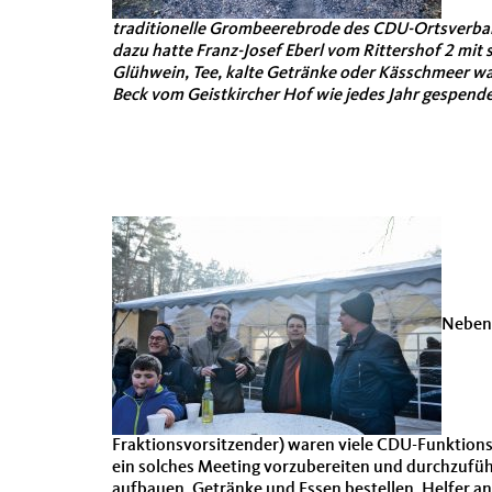
traditionelle Grombeerebrode des CDU-Ortsverban
dazu hatte Franz-Josef Eberl vom Rittershof 2 mit s
Glühwein, Tee, kalte Getränke oder Kässchmeer wa
Beck vom Geistkircher Hof wie jedes Jahr gespende
Neben 
Fraktionsvorsitzender) waren viele CDU-Funktions
ein solches Meeting vorzubereiten und durchzuführe
aufbauen, Getränke und Essen bestellen, Helfer an