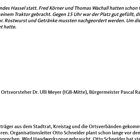
des Hassel statt. Fred Körner und Thomas Wachall hatten schon 
einem Traktor gebracht. Gegen 15 Uhr war der Platz gut gefüllt, die
r. Rostwurst und Getränke mussten nachgeordert werden. Um diese 
t hatte.
Ortsvorsteher Dr. Ulli Meyer (IGB-Mitte), Bürgermeister Pascal R
träger aus dem Stadtrat, Kreistag und die Ortsverbänden gekomme
n. Organisationsleiter Otto Schneider plant schon lange vor dem 2
sprechen. Wird Handwerkszeug gebraucht, Otto Schneider hat stets 