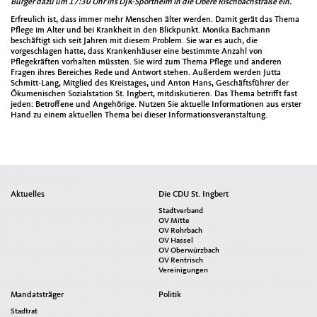
Bürger dazu um 17:30 Uhr ins DJK-Sportheim in die Obere Rischbachstraße ein.
Erfreulich ist, dass immer mehr Menschen älter werden. Damit gerät das Thema
Pflege im Alter und bei Krankheit in den Blickpunkt. Monika Bachmann
beschäftigt sich seit Jahren mit diesem Problem. Sie war es auch, die
vorgeschlagen hatte, dass Krankenhäuser eine bestimmte Anzahl von
Pflegekräften vorhalten müssten. Sie wird zum Thema Pflege und anderen
Fragen ihres Bereiches Rede und Antwort stehen. Außerdem werden Jutta
Schmitt-Lang, Mitglied des Kreistages, und Anton Hans, Geschäftsführer der
Ökumenischen Sozialstation St. Ingbert, mitdiskutieren. Das Thema betrifft fast
jeden: Betroffene und Angehörige. Nutzen Sie aktuelle Informationen aus erster
Hand zu einem aktuellen Thema bei dieser Informationsveranstaltung.
Seitenübersicht
Aktuelles
Die CDU St. Ingbert
im
Stadtverband
Seiten-
OV Mitte
OV Rohrbach
Footer
OV Hassel
OV Oberwürzbach
OV Rentrisch
Vereinigungen
Mandatsträger
Politik
Stadtrat