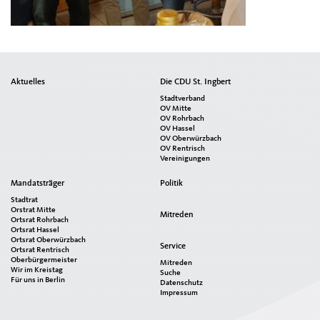
Seitenübersicht
Aktuelles
Die CDU St. Ingbert
im
Stadtverband
Seiten-
OV Mitte
OV Rohrbach
Footer
OV Hassel
OV Oberwürzbach
OV Rentrisch
Vereinigungen
Mandatsträger
Politik
Stadtrat
Orstrat Mitte
Mitreden
Ortsrat Rohrbach
Ortsrat Hassel
Ortsrat Oberwürzbach
Service
Ortsrat Rentrisch
Oberbürgermeister
Mitreden
Wir im Kreistag
Suche
Für uns in Berlin
Datenschutz
Impressum