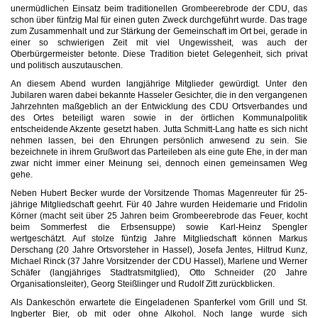
unermüdlichen Einsatz beim traditionellen Grombeerebrode der CDU, das
schon über fünfzig Mal für einen guten Zweck durchgeführt wurde. Das trage
zum Zusammenhalt und zur Stärkung der Gemeinschaft im Ort bei, gerade in
einer so schwierigen Zeit mit viel Ungewissheit, was auch der
Oberbürgermeister betonte. Diese Tradition bietet Gelegenheit, sich privat
und politisch auszutauschen.
An diesem Abend wurden langjährige Mitglieder gewürdigt. Unter den
Jubilaren waren dabei bekannte Hasseler Gesichter, die in den vergangenen
Jahrzehnten maßgeblich an der Entwicklung des CDU Ortsverbandes und
des Ortes beteiligt waren sowie in der örtlichen Kommunalpolitik
entscheidende Akzente gesetzt haben. Jutta Schmitt-Lang hatte es sich nicht
nehmen lassen, bei den Ehrungen persönlich anwesend zu sein. Sie
bezeichnete in ihrem Grußwort das Parteileben als eine gute Ehe, in der man
zwar nicht immer einer Meinung sei, dennoch einen gemeinsamen Weg
gehe.
Neben Hubert Becker wurde der Vorsitzende Thomas Magenreuter für 25-
jährige Mitgliedschaft geehrt. Für 40 Jahre wurden Heidemarie und Fridolin
Körner (macht seit über 25 Jahren beim Grombeerebrode das Feuer, kocht
beim Sommerfest die Erbsensuppe) sowie Karl-Heinz Spengler
wertgeschätzt. Auf stolze fünfzig Jahre Mitgliedschaft können Markus
Derschang (20 Jahre Ortsvorsteher in Hassel), Josefa Jentes, Hiltrud Kunz,
Michael Rinck (37 Jahre Vorsitzender der CDU Hassel), Marlene und Werner
Schäfer (langjähriges Stadtratsmitglied), Otto Schneider (20 Jahre
Organisationsleiter), Georg Steißlinger und Rudolf Zitt zurückblicken.
Als Dankeschön erwartete die Eingeladenen Spanferkel vom Grill und St.
Ingberter Bier, ob mit oder ohne Alkohol. Noch lange wurde sich