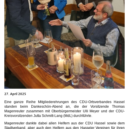
27. April 2025
Eine ganze Reihe Mitgliederehrungen des CDU-Ortsverbandes Hassel
standen beim Dankeschön-Abend an, die der Vorsitzende Thomas
Magenreuter zusammen mit Oberbürgermeister Ulli Meyer und der CDU-
Kreisvorsitzenden Jutta Schmitt-Lang (MdL) durchführte.
Magenreuter dankte dabei allen Helfern aus der CDU Hassel sowie dem
Stadtverband, aber auch den Helfern aus den Hasseler Vereinen für ihren