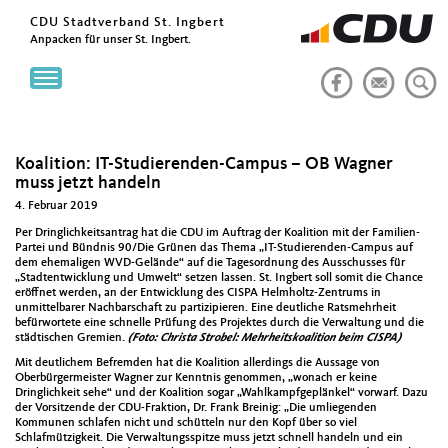
CDU Stadtverband St. Ingbert
Anpacken für unser St. Ingbert.
Toggle
navigation
Koalition: IT-Studierenden-Campus – OB Wagner
muss jetzt handeln
4. Februar 2019
Per Dringlichkeitsantrag hat die CDU im Auftrag der Koalition mit der Familien-
Partei und Bündnis 90/Die Grünen das Thema „IT-Studierenden-Campus auf
dem ehemaligen WVD-Gelände“ auf die Tagesordnung des Ausschusses für
„Stadtentwicklung und Umwelt“ setzen lassen. St. Ingbert soll somit die Chance
eröffnet werden, an der Entwicklung des CISPA Helmholtz-Zentrums in
unmittelbarer Nachbarschaft zu partizipieren. Eine deutliche Ratsmehrheit
befürwortete eine schnelle Prüfung des Projektes durch die Verwaltung und die
städtischen Gremien.
(Foto: Christa Strobel: Mehrheitskoalition beim CISPA)
Mit deutlichem Befremden hat die Koalition allerdings die Aussage von
Oberbürgermeister Wagner zur Kenntnis genommen, „wonach er keine
Dringlichkeit sehe“ und der Koalition sogar „Wahlkampfgeplänkel“ vorwarf. Dazu
der Vorsitzende der CDU-Fraktion, Dr. Frank Breinig: „Die umliegenden
Kommunen schlafen nicht und schütteln nur den Kopf über so viel
Schlafmützigkeit. Die Verwaltungsspitze muss jetzt schnell handeln und ein