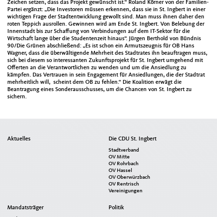
Zeichen setzen, dass das Projekt gewünscht ist.“ Roland Körner von der Familien-
Partei ergänzt: „Die Investoren müssen erkennen, dass sie in St. Ingbert in einer
wichtigen Frage der Stadtentwicklung gewollt sind. Man muss ihnen daher den
roten Teppich ausrollen. Gewinnen wird am Ende St. Ingbert. Von Belebung der
Innenstadt bis zur Schaffung von Verbindungen auf dem IT-Sektor für die
Wirtschaft lange über die Studentenzeit hinaus“. Jürgen Berthold von Bündnis
90/Die Grünen abschließend: „Es ist schon ein Armutszeugnis für OB Hans
Wagner, dass die überwältigende Mehrheit des Stadtrates ihn beauftragen muss,
sich bei diesem so interessanten Zukunftsprojekt für St. Ingbert umgehend mit
Offerten an die Verantwortlichen zu wenden und um die Ansiedlung zu
kämpfen. Das Vertrauen in sein Engagement für Ansiedlungen, die der Stadtrat
mehrheitlich will, scheint dem OB zu fehlen.“ Die Koalition erwägt die
Beantragung eines Sonderausschusses, um die Chancen von St. Ingbert zu
sichern.
Seitenübersicht
Aktuelles
Die CDU St. Ingbert
im
Stadtverband
Seiten-
OV Mitte
OV Rohrbach
Footer
OV Hassel
OV Oberwürzbach
OV Rentrisch
Vereinigungen
Mandatsträger
Politik