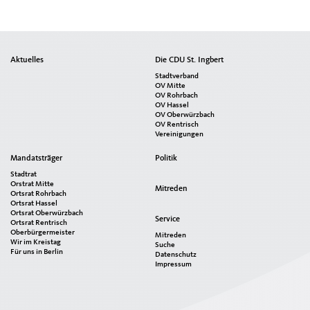
Seitenübersicht
Aktuelles
Die CDU St. Ingbert
im
Stadtverband
Seiten-
OV Mitte
OV Rohrbach
Footer
OV Hassel
OV Oberwürzbach
OV Rentrisch
Vereinigungen
Mandatsträger
Politik
Stadtrat
Orstrat Mitte
Mitreden
Ortsrat Rohrbach
Ortsrat Hassel
Ortsrat Oberwürzbach
Service
Ortsrat Rentrisch
Oberbürgermeister
Mitreden
Wir im Kreistag
Suche
Für uns in Berlin
Datenschutz
Impressum