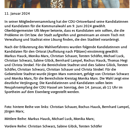
11. Januar 2024
In seiner Mitgliederversammlung hat der CDU-Ortsverband seine Kandidatinnen
und Kandidaten für die Kommunalwahl am 9. Juni 2024 gewählt.
Oberbürgermeister Ulli Meyer betonte, dass es Kandidaten sein sollten, die die
Probleme im Ort bzw. der Stadt aufgreifen und gemeinsam an einem Tisch mit
Verwaltung und Stadtrat eine Lösung finden, die den Stadtteil voranbringt.
Nach der Erläuterung des Wahlverfahrens wurden folgende Kandidatinnen und
Kandidaten für den Ortsrat (Auflistung nach Plätzen) einstimmig gewählt:
Markus Hauck, Monika Marx, Christian Schauer, Torsten Schäfer, Michael Luck,
Christian Schwarz, Sabine Glück, Bernhard Lampel, Rochus Hauck, Thomas Hegi
und Christa Strobel. Für die Bereichsliste Stadtrat sind dies Sabine Glück, Torsten
Schäfer, Christian Schwarz, Christian Schauer und Christa Strobel. Für die
Gebietsliste Stadtrat wurde Jürgen Marx nominiert, gefolgt von Christian Schwarz
und Monika Marx, für die Bereichsliste Kreistag Monika Marx. Die Wahl zeigt eine
deutliche Verjüngung. Die Kandidatinnen und Kandidaten sollen beim
Neujahrsempfang der CDU Hassel am Sonntag, den 14. Januar, ab 11 Uhr im
Sportheim auf dem Eisenberg vorgestellt werden.
Foto: hintere Reihe von links: Christian Schauer, Rochus Hauck, Bernhard Lampel,
Jürgen Marx;
Mittlere Reihe: Markus Hauck, Michael Luck, Monika Marx;
Vordere Reihe: Christian Schwarz, Sabine Glück, Torsten Schäfer