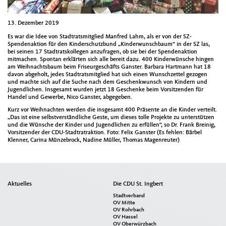
13. Dezember 2019
Es war die Idee von Stadtratsmitglied Manfred Lahm, als er von der SZ-
Spendenaktion für den Kinderschutzbund „Kinderwunschbaum“ in der SZ las,
bei seinen 17 Stadtratskollegen anzufragen, ob sie bei der Spendenaktion
mitmachen. Spontan erklärten sich alle bereit dazu. 400 Kinderwünsche hingen
am Weihnachtsbaum beim Friseurgeschäfts Ganster. Barbara Hartmann hat 18
davon abgeholt, jedes Stadtratsmitglied hat sich einen Wunschzettel gezogen
und machte sich auf die Suche nach dem Geschenkwunsch von Kindern und
Jugendlichen. Insgesamt wurden jetzt 18 Geschenke beim Vorsitzenden für
Handel und Gewerbe, Nico Ganster, abgegeben.
Kurz vor Weihnachten werden die insgesamt 400 Präsente an die Kinder verteilt.
„Das ist eine selbstverständliche Geste, um dieses tolle Projekte zu unterstützen
und die Wünsche der Kinder und Jugendlichen zu erfüllen“, so Dr. Frank Breinig,
Vorsitzender der CDU-Stadtratraktion. Foto: Felix Ganster (Es fehlen: Bärbel
Klenner, Carina Münzebrock, Nadine Müller, Thomas Magenreuter)
Seitenübersicht
Aktuelles
Die CDU St. Ingbert
im
Stadtverband
Seiten-
OV Mitte
OV Rohrbach
Footer
OV Hassel
OV Oberwürzbach