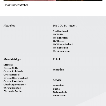
Fotos: Dieter Strobel
Seitenübersicht
Aktuelles
Die CDU St. Ingbert
im
Stadtverband
Seiten-
OV Mitte
OV Rohrbach
Footer
OV Hassel
OV Oberwürzbach
OV Rentrisch
Vereinigungen
Mandatsträger
Politik
Stadtrat
Orstrat Mitte
Mitreden
Ortsrat Rohrbach
Ortsrat Hassel
Ortsrat Oberwürzbach
Service
Ortsrat Rentrisch
Oberbürgermeister
Mitreden
Wir im Kreistag
Suche
Für uns in Berlin
Datenschutz
Impressum