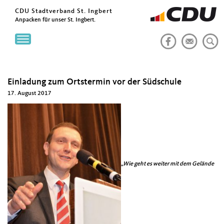
CDU Stadtverband St. Ingbert
Anpacken für unser St. Ingbert.
Toggle
navigation
Einladung zum Ortstermin vor der Südschule
17. August 2017
„Wie geht es weiter mit dem Gelände