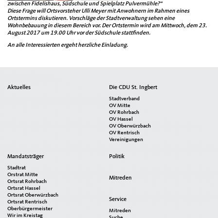
zwischen Fidelishaus, Südschule und Spielplatz Pulvermühle?“
Diese Frage will Ortsvorsteher Ulli Meyer mit Anwohnern im Rahmen eines
Ortstermins diskutieren. Vorschläge der Stadtverwaltung sehen eine
Wohnbebauung in diesem Bereich vor. Der Ortstermin wird am Mittwoch, dem 23.
August 2017 um 19.00 Uhr vor der Südschule stattfinden.
An alle Interessierten ergeht herzliche Einladung.
Seitenübersicht
Aktuelles
Die CDU St. Ingbert
im
Stadtverband
Seiten-
OV Mitte
OV Rohrbach
Footer
OV Hassel
OV Oberwürzbach
OV Rentrisch
Vereinigungen
Mandatsträger
Politik
Stadtrat
Orstrat Mitte
Mitreden
Ortsrat Rohrbach
Ortsrat Hassel
Ortsrat Oberwürzbach
Service
Ortsrat Rentrisch
Oberbürgermeister
Mitreden
Wir im Kreistag
Suche