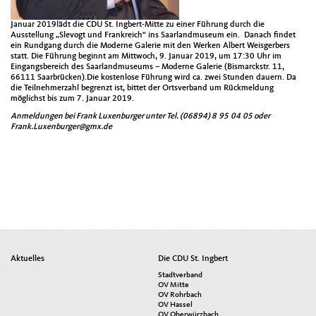
Januar 2019lädt die CDU St. Ingbert-Mitte zu einer Führung durch die
Ausstellung „Slevogt und Frankreich“ ins Saarlandmuseum ein. Danach findet
ein Rundgang durch die Moderne Galerie mit den Werken Albert Weisgerbers
statt. Die Führung beginnt am Mittwoch, 9. Januar 2019, um 17:30 Uhr im
Eingangsbereich des Saarlandmuseums – Moderne Galerie (Bismarckstr. 11,
66111 Saarbrücken).Die kostenlose Führung wird ca. zwei Stunden dauern. Da
die Teilnehmerzahl begrenzt ist, bittet der Ortsverband um Rückmeldung
möglichst bis zum 7. Januar 2019.
Anmeldungen bei Frank Luxenburger unter Tel. (06894) 8 95 04 05 oder
Frank.Luxenburger@gmx.de
Seitenübersicht
Aktuelles
Die CDU St. Ingbert
im
Stadtverband
Seiten-
OV Mitte
OV Rohrbach
Footer
OV Hassel
OV Oberwürzbach