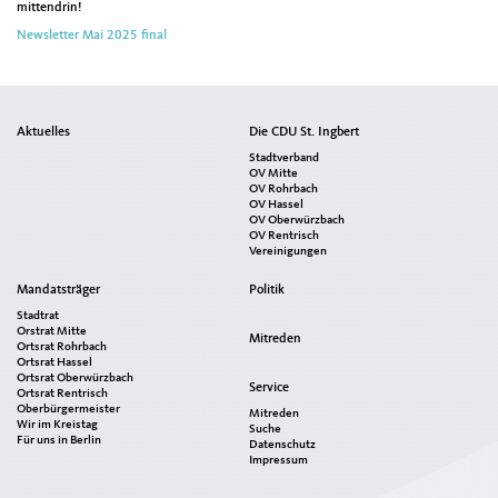
mittendrin!
Newsletter Mai 2025 final
Seitenübersicht
Aktuelles
Die CDU St. Ingbert
im
Stadtverband
Seiten-
OV Mitte
OV Rohrbach
Footer
OV Hassel
OV Oberwürzbach
OV Rentrisch
Vereinigungen
Mandatsträger
Politik
Stadtrat
Orstrat Mitte
Mitreden
Ortsrat Rohrbach
Ortsrat Hassel
Ortsrat Oberwürzbach
Service
Ortsrat Rentrisch
Oberbürgermeister
Mitreden
Wir im Kreistag
Suche
Für uns in Berlin
Datenschutz
Impressum