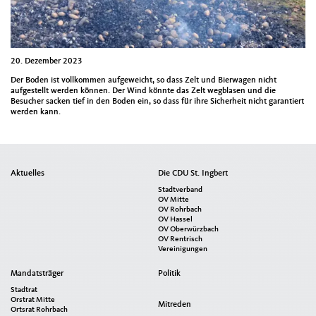
20. Dezember 2023
Der Boden ist vollkommen aufgeweicht, so dass Zelt und Bierwagen nicht
aufgestellt werden können. Der Wind könnte das Zelt wegblasen und die
Besucher sacken tief in den Boden ein, so dass für ihre Sicherheit nicht garantiert
werden kann.
Seitenübersicht
Aktuelles
Die CDU St. Ingbert
im
Stadtverband
Seiten-
OV Mitte
OV Rohrbach
Footer
OV Hassel
OV Oberwürzbach
OV Rentrisch
Vereinigungen
Mandatsträger
Politik
Stadtrat
Orstrat Mitte
Mitreden
Ortsrat Rohrbach