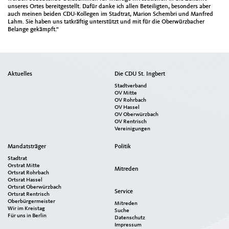
unseres Ortes bereitgestellt. Dafür danke ich allen Beteiligten, besonders aber
auch meinen beiden CDU-Kollegen im Stadtrat, Marion Schembri und Manfred
Lahm. Sie haben uns tatkräftig unterstützt und mit für die Oberwürzbacher
Belange gekämpft.“
Seitenübersicht
Aktuelles
Die CDU St. Ingbert
im
Stadtverband
Seiten-
OV Mitte
OV Rohrbach
Footer
OV Hassel
OV Oberwürzbach
OV Rentrisch
Vereinigungen
Mandatsträger
Politik
Stadtrat
Orstrat Mitte
Mitreden
Ortsrat Rohrbach
Ortsrat Hassel
Ortsrat Oberwürzbach
Service
Ortsrat Rentrisch
Oberbürgermeister
Mitreden
Wir im Kreistag
Suche
Für uns in Berlin
Datenschutz
Impressum