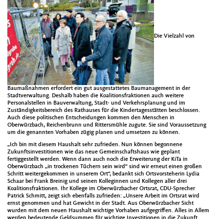
Die Vielzahl von
Baumaßnahmen erfordert ein gut ausgestattetes Baumanagement in der
Stadtverwaltung. Deshalb haben die Koalitionsfraktionen auch weitere
Personalstellen in Bauverwaltung, Stadt- und Verkehrsplanung und im
Zuständigkeitsbereich des Rathauses für die Kindertagesstätten beschlossen.
Auch diese politischen Entscheidungen kommen den Menschen in
Oberwürzbach, Reichenbrunn und Rittersmühle zugute. Sie sind Voraussetzung
um die genannten Vorhaben zügig planen und umsetzen zu können.
„Ich bin mit diesem Haushalt sehr zufrieden. Nun können begonnene
Zukunftsinvestitionen wie das neue Gemeinschaftshaus wie geplant
fertiggestellt werden. Wenn dann auch noch die Erweiterung der KiTa in
Oberwürzbach „in trockenen Tüchern sein wird“ sind wir erneut einen großen
Schritt weitergekommen in unserem Ort“, bedankt sich Ortsvorsteherin Lydia
Schaar bei Frank Breinig und seinen Kolleginnen und Kollegen aller drei
Koalitionsfraktionen. Ihr Kollege im Oberwürzbacher Ortsrat, CDU-Sprecher
Patrick Schmitt, zeigt sich ebenfalls zufrieden: „Unsere Arbeit im Ortsrat wird
ernst genommen und hat Gewicht in der Stadt. Aus Oberwürzbacher Sicht
wurden mit dem neuen Haushalt wichtige Vorhaben aufgegriffen. Alles in Allem
werden bedeutende Geldsummen für wichtige Investitionen in die Zukunft