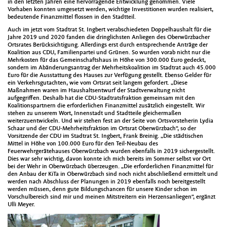
in den letzten Jahren eine hervorragende Entwicklung genommen. Viele
Vorhaben konnten umgesetzt werden, wichtige Investitionen wurden realisiert,
bedeutende Finanzmittel flossen in den Stadtteil.
Auch im jetzt vom Stadtrat St. Ingbert verabschiedeten Doppelhaushalt für die
Jahre 2019 und 2020 fanden die dringlichsten Anliegen des Oberwürzbacher
Ortsrates Berücksichtigung. Allerdings erst durch entsprechende Anträge der
Koalition aus CDU, Familienpartei und Grünen. So wurden vorab nicht nur die
Mehrkosten für das Gemeinschaftshaus in Höhe von 300.000 Euro gedeckt,
sondern im Abänderungsantrag der Mehrheitskoalition im Stadtrat auch 45.000
Euro für die Ausstattung des Hauses zur Verfügung gestellt. Ebenso Gelder für
ein Verkehrsgutachten, wie vom Ortsrat seit langem gefordert. „Diese
Maßnahmen waren im Haushaltsentwurf der Stadtverwaltung nicht
aufgegriffen. Deshalb hat die CDU-Stadtratsfraktion gemeinsam mit den
Koalitionspartnern die erforderlichen Finanzmittel zusätzlich eingestellt. Wir
stehen zu unserem Wort, Innenstadt und Stadtteile gleichermaßen
weiterzuentwickeln. Und wir stehen fest an der Seite von Ortsvorsteherin Lydia
Schaar und der CDU-Mehrheitsfraktion im Ortsrat Oberwürzbach“, so der
Vorsitzende der CDU im Stadtrat St. Ingbert, Frank Breinig. „Die städtischen
Mittel in Höhe von 100.000 Euro für den Teil-Neubau des
Feuerwehrgerätehauses Oberwürzbach wurden ebenfalls in 2019 sichergestellt.
Dies war sehr wichtig, davon konnte ich mich bereits im Sommer selbst vor Ort
bei der Wehr in Oberwürzbach überzeugen. „Die erforderlichen Finanzmittel für
den Anbau der KiTa in Oberwürzbach sind noch nicht abschließend ermittelt und
werden nach Abschluss der Planungen in 2019 ebenfalls noch bereitgestellt
werden müssen, denn gute Bildungschancen für unsere Kinder schon im
Vorschulbereich sind mir und meinen Mitstreitern ein Herzensanliegen“, ergänzt
Ulli Meyer.