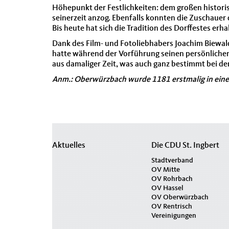
Höhepunkt der Festlichkeiten: dem großen histor
seinerzeit anzog. Ebenfalls konnten die Zuschauer
Bis heute hat sich die Tradition des Dorffestes erha
Dank des Film- und Fotoliebhabers Joachim Biewa
hatte während der Vorführung seinen persönliche
aus damaliger Zeit, was auch ganz bestimmt bei de
Anm.:
Oberwürzbach wurde 1181 erstmalig in ein
Seitenübersicht
Aktuelles
Die CDU St. Ingbert
im
Stadtverband
OV Mitte
Seiten-
OV Rohrbach
Footer
OV Hassel
OV Oberwürzbach
OV Rentrisch
Vereinigungen