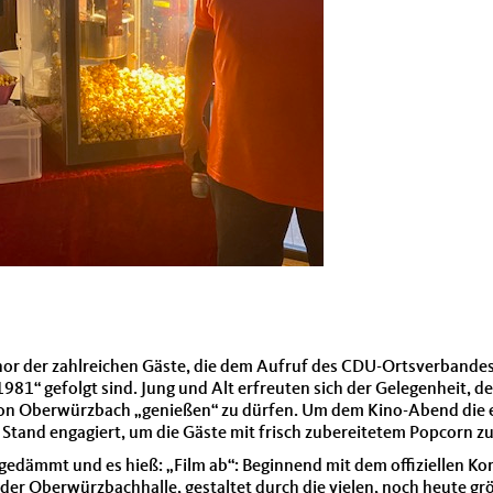
enor der zahlreichen Gäste, die dem Aufruf des CDU-Ortsverband
81“ gefolgt sind. Jung und Alt erfreuten sich der Gelegenheit, 
 von Oberwürzbach „genießen“ zu dürfen. Um dem Kino-Abend die
Stand engagiert, um die Gäste mit frisch zubereitetem Popcorn 
gedämmt und es hieß: „Film ab“: Beginnend mit dem offiziellen Ko
der Oberwürzbachhalle, gestaltet durch die vielen, noch heute grö