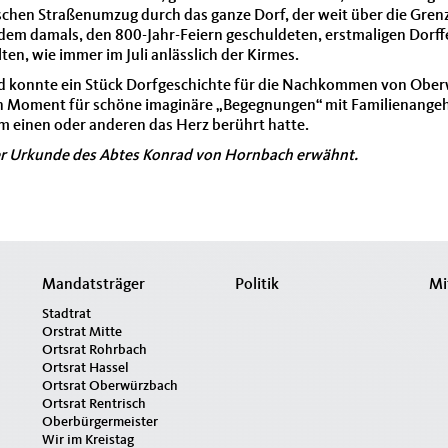
ischen Straßenumzug durch das ganze Dorf, der weit über die G
 dem damals, den 800-Jahr-Feiern geschuldeten, erstmaligen Dorf
lten, wie immer im Juli anlässlich der Kirmes.
ld konnte ein Stück Dorfgeschichte für die Nachkommen von Ober
n Moment für schöne imaginäre „Begegnungen“ mit Familienangeh
m einen oder anderen das Herz berührt hatte.
er Urkunde des Abtes Konrad von Hornbach erwähnt.
Mandatsträger
Politik
Mi
Stadtrat
Orstrat Mitte
Ortsrat Rohrbach
Ortsrat Hassel
Ortsrat Oberwürzbach
Ortsrat Rentrisch
Oberbürgermeister
Wir im Kreistag