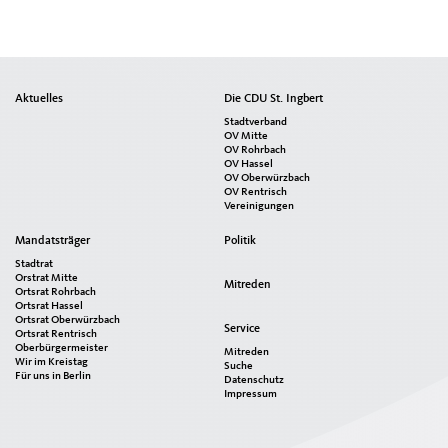
Seitenübersicht
Aktuelles
Die CDU St. Ingbert
im
Stadtverband
Seiten-
OV Mitte
OV Rohrbach
Footer
OV Hassel
OV Oberwürzbach
OV Rentrisch
Vereinigungen
Mandatsträger
Politik
Stadtrat
Orstrat Mitte
Mitreden
Ortsrat Rohrbach
Ortsrat Hassel
Ortsrat Oberwürzbach
Service
Ortsrat Rentrisch
Oberbürgermeister
Mitreden
Wir im Kreistag
Suche
Für uns in Berlin
Datenschutz
Impressum