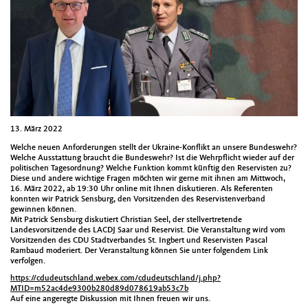
13. März 2022
Welche neuen Anforderungen stellt der Ukraine-Konflikt an unsere Bundeswehr?
Welche Ausstattung braucht die Bundeswehr? Ist die Wehrpflicht wieder auf der
politischen Tagesordnung? Welche Funktion kommt künftig den Reservisten zu?
Diese und andere wichtige Fragen möchten wir gerne mit ihnen am Mittwoch,
16. März 2022, ab 19:30 Uhr online mit Ihnen diskutieren. Als Referenten
konnten wir Patrick Sensburg, den Vorsitzenden des Reservistenverband
gewinnen können.
Mit Patrick Sensburg diskutiert Christian Seel, der stellvertretende
Landesvorsitzende des LACDJ Saar und Reservist. Die Veranstaltung wird vom
Vorsitzenden des CDU Stadtverbandes St. Ingbert und Reservisten Pascal
Rambaud moderiert. Der Veranstaltung können Sie unter folgendem Link
verfolgen.
https://cdudeutschland.webex.com/cdudeutschland/j.php?
MTID=m52ac4de9300b280d89d078619ab53c7b
Auf eine angeregte Diskussion mit Ihnen freuen wir uns.