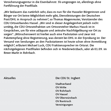
Versicherungsagentur in die Eisenbahnstr. 3b umgezogen ist, allerdings ohne
Fortführung der Postfiliale.
„Wir bedauern das natürlich sehr, dass es nun für die Hasseler Bürgerinnen und
Bürger vor Ort keine Möglichkeit mehr gibt, Dienstleistungen der Deutschen
Post/DHL in Anspruch zu nehmen“, so Thomas Magenreuter, Vorsitzender des
CDU Ortsverbandes Hassel. „Wir sind in dieser Angelegenheit jedoch nicht
untätig, die CDU Ortsratsfraktion um Ortsvorsteher Markus Hauck ist in
Gesprächen, um für eine adäquate und zeitnahe Nachfolgelösung vor Ort zu
sorgen“. „Wünschenswert ist hierbei auch eine Packstation und zwar mit
Paketempfang ohne Registrierung, was derzeit bei DHL in der Erprobung ist. Der
Versand von Sendungen an den Packstationen ist heute schon ohne Anmeldung
möglich“, erläutert Michael Luck, CDU Fraktionssprecher im Ortsrat. Die
nächstgelegenen Postfilialen befinden sich in Niederwürzbach, oder ab 01.09. im
Rewe-Markt in Rohrbach.
Seitenübersicht
Aktuelles
Die CDU St. Ingbert
im
Stadtverband
Seiten-
OV Mitte
OV Rohrbach
Footer
OV Hassel
OV Oberwürzbach
OV Rentrisch
Vereinigungen