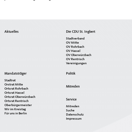
Seitenübersicht
Aktuelles
Die CDU St. Ingbert
im
Stadtverband
Seiten-
OV Mitte
OV Rohrbach
Footer
OV Hassel
OV Oberwürzbach
OV Rentrisch
Vereinigungen
Mandatsträger
Politik
Stadtrat
Orstrat Mitte
Mitreden
Ortsrat Rohrbach
Ortsrat Hassel
Ortsrat Oberwürzbach
Service
Ortsrat Rentrisch
Oberbürgermeister
Mitreden
Wir im Kreistag
Suche
Für uns in Berlin
Datenschutz
Impressum