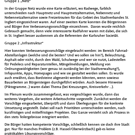
Gruppe 1 „Netz“
In der Gruppe Netz wurde eine Karte erläutert, wo Radwege, farblich
unterschieden nach Hauptnetz und Hauptnetzalternative, Nebennetz und
Nebennetzalternative sowie Freizeitrouten für das Gebiet des Stadtverbandes St.
Ingbert eingezeichnet waren. Auf einer zweiten Karte konnten die Bürgerinnen
und Bürger ihre Verbesserungsvorschläge einzeichnen. Davon wurde reichlich
Gebrauch gemacht, denn viele interessierte Radfahrer waren mit dabei, die sich
in St. Ingbert besser auskennen als die Referenten der Karlsruher Societät.
Gruppe 2 „Infrastruktur“
Hier konnten Verbesserungsvorschläge eingebracht werden: im Bereich Fahrrad-
Abstellanlagen (welche sind die besten? Und wo sollen sie hin?), Beleuchtung,
Asphalt oder nicht, durch den Wald, Schulwege und wer sie nutzt, Ladestellen
für Pedelecs und Reparaturstellen, Mängelmeldungen, Meldung von
Ordnungswidrigkeiten (wer genau ist zuständig bei der Stadtverwaltung?),
Infopunkte, Apps, Homepages und wie sie gestaltet werden sollen. Es wurde
auch erwähnt, dass Bordsteine abgesenkt werden könnten, wenn sowieso
Bauarbeiten an Bürgersteigen durchgeführt würden. Auch bessere Hinweise
(Piktogramme…) waren dabei Thema (bei Kreuzungen, Kreisverkehr …).
Im Plenum wurde zusammengefasst, was vorgeschlagen wurde, dann das
weiteres Vorgehen, die weitere Arbeitsschritte vorgestellt: Zunächst werden die
Vorschläge eingearbeitet, überprüft und dann Überlegungen für die konkrete
Umsetzung angestellt. Dabei soll nach Prioritäten unterschieden werden, nach
kurzfristigen und mittelfristigen Projekten. Das Ganze versteht sich als Prozess in
den stets Teilergebnisse integriert werden.
Die Bürger hatten kompetente Vorschläge, schließlich kennen sie doch ihre Stadt
gut. Nur für manches Problem (z.B. Hassel/Oberwürzbach) gab es keine
praktikablen Lösungsvorschläge.