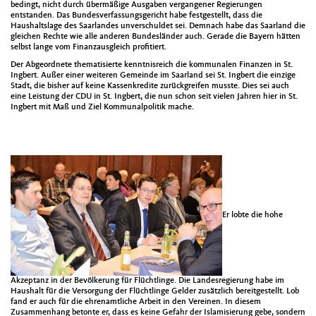
bedingt, nicht durch übermäßige Ausgaben vergangener Regierungen
entstanden. Das Bundesverfassungsgericht habe festgestellt, dass die
Haushaltslage des Saarlandes unverschuldet sei. Demnach habe das Saarland die
gleichen Rechte wie alle anderen Bundesländer auch. Gerade die Bayern hätten
selbst lange vom Finanzausgleich profitiert.
Der Abgeordnete thematisierte kenntnisreich die kommunalen Finanzen in St.
Ingbert. Außer einer weiteren Gemeinde im Saarland sei St. Ingbert die einzige
Stadt, die bisher auf keine Kassenkredite zurückgreifen musste. Dies sei auch
eine Leistung der CDU in St. Ingbert, die nun schon seit vielen Jahren hier in St.
Ingbert mit Maß und Ziel Kommunalpolitik mache.
Er lobte die hohe
Akzeptanz in der Bevölkerung für Flüchtlinge. Die Landesregierung habe im
Haushalt für die Versorgung der Flüchtlinge Gelder zusätzlich bereitgestellt. Lob
fand er auch für die ehrenamtliche Arbeit in den Vereinen. In diesem
Zusammenhang betonte er, dass es keine Gefahr der Islamisierung gebe, sondern