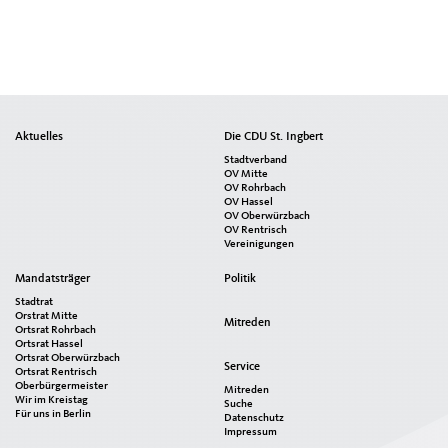
Seitenübersicht
Aktuelles
Die CDU St. Ingbert
im
Stadtverband
Seiten-
OV Mitte
OV Rohrbach
Footer
OV Hassel
OV Oberwürzbach
OV Rentrisch
Vereinigungen
Mandatsträger
Politik
Stadtrat
Orstrat Mitte
Mitreden
Ortsrat Rohrbach
Ortsrat Hassel
Ortsrat Oberwürzbach
Service
Ortsrat Rentrisch
Oberbürgermeister
Mitreden
Wir im Kreistag
Suche
Für uns in Berlin
Datenschutz
Impressum