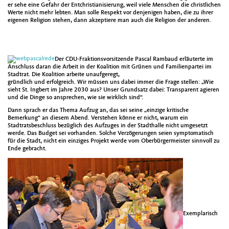
er sehe eine Gefahr der Entchristianisierung, weil viele Menschen die christlichen
Werte nicht mehr lebten. Man solle Respekt vor denjenigen haben, die zu ihrer
eigenen Religion stehen, dann akzeptiere man auch die Religion der anderen.
Der CDU-Fraktionsvorsitzende Pascal Rambaud erläuterte im
Anschluss daran die Arbeit in der Koalition mit Grünen und Familienpartei im
Stadtrat. Die Koalition arbeite unaufgeregt,
gründlich und erfolgreich. Wir müssen uns dabei immer die Frage stellen: „Wie
sieht St. Ingbert im Jahre 2030 aus? Unser Grundsatz dabei: Transparent agieren
und die Dinge so ansprechen, wie sie wirklich sind“.
Dann sprach er das Thema Aufzug an, das sei seine „einzige kritische
Bemerkung“ an diesem Abend. Verstehen könne er nicht, warum ein
Stadtratsbeschluss bezüglich des Aufzuges in der Stadthalle nicht umgesetzt
werde. Das Budget sei vorhanden. Solche Verzögerungen seien symptomatisch
für die Stadt, nicht ein einziges Projekt werde vom Oberbürgermeister sinnvoll zu
Ende gebracht.
Exemplarisch